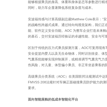
能够根据乘员的身高、体重和身体姿态等参数进行精
同时，助力车企显著降低系统复杂度与成本。
安波福传感与计算高级副总裁Matthew Cole表示
的战略性跨越式成果。通过转向纯视觉架构，我们正
能、软件定义安全功能。AOC 为整车企业打造未来
的基石，交付安波福历经验证的卓越性能、安全与可靠
区别于传统的压力式乘员探测方案，AOC可复用现有
安全提篮内婴儿以及无生命物体，同时识别坐姿、体
气囊系统能够实现抑制展开，或精准调节气囊充气力
伤风险，对儿童、体型偏小乘员、非正常坐姿乘客的
高级乘员分类系统（AOC）在美国联邦法规测试中达到
FMVSS 208法规针对车辆正面碰撞乘员防护能力
要求。
面向智能座舱的低成本智能化平台