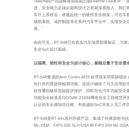
Telechips产品战略规划部副总裁Leanne Lee表
进，安全能力必须从架构设计之初就深度植入。我们将Rm
车片上系统后，搭建起统一的硬件安全框架，可在车
辅助系统、域控制器等全系列汽车平台中，实现安全
展。”
由此可见，RT-648已在真实汽车场景部署验证，为
安全SoC设计基础。
以隔离、韧性和安全为设计核心，兼顾后量子安全需
RT-648集成的Arm Cortex-M33 处理器采用双核锁
执行并内置故障检测功能。该设计确保了与主应用处
软件遭到破坏也能提供保护，同时符合汽车功能安全要求。RT
功能安全标准及ISO/SAE 21434网络安全工程规范开
认证的安全感知信任根，有效减轻SoC开发人员工作
RT-648是RT-64x系列升级产品，集成了经典加密与抗
ML-KEM、FIPS 205 SLH-DSA 和 FIPS 204