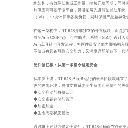
统架构，有效降低集成工作量、缩短开发周期，同时
片供应商可基于该平台，灵活拓展先进驾驶辅助系统（
（IVI）、中央计算等各类负载，同时保留产品差异化
在这一架构中，RT-648并非独立的外置模块，而是
成至Arm CSS生态，可帮助片上系统（SoC）设计
Arm工具链与开发流程，将硬件级安全能力顺畅融入
不仅自身具备可靠安全能力，又深度适配塑造下一代汽车
硬件信任根：从第一条指令锚定安全
从本质上讲，RT-648 从设备运行的最早阶段就建
改的隔离环境，提供支撑系统全生命周期完整性的关
◆安全启动与身份认证
◆安全密钥存储与管理
◆加密加速
◆生命周期状态管控
通过将上述能力锚定于硬件，RT-648可确保在任何