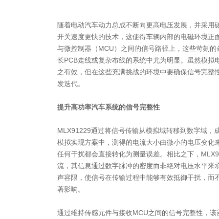
随着电动汽车动力总成不断向更高电压发展，并采用碳化
开关速度更快的技术，这使得车辆内部的电磁环境正
与微控制器（MCU）之间的信号路径上，这些苛刻的
长PCB走线或复杂布线的系统中尤为明显。虽然模拟
之有效，但在这些充满挑战的环境中要确保信号完整
发迭代。
提升高功率汽车系统的信号完整性
MLX91229通过将信号传输从模拟域转移到数字域
模拟实现方案中，测得的电流大小由微小的电压变化
任何干扰都会直接转化为测量误差。相比之下，MLX91
流，其信息通过数字脉冲的密度而非绝对电压水平来
声容限，使信号在传输过程中能够有效抵御干扰，而不
著影响。
通过维持传感元件与接收MCU之间的信号完整性，该