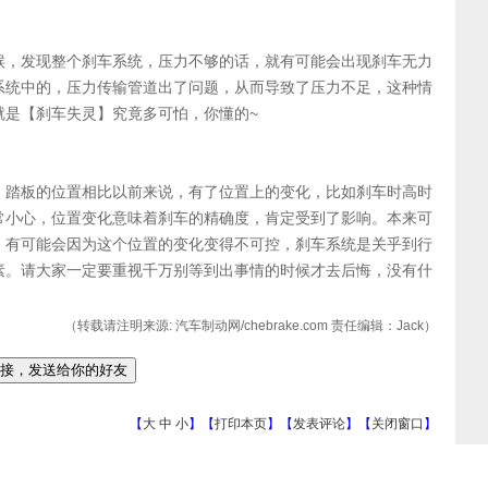
候，发现整个刹车系统，压力不够的话，就有可能会出现刹车无力
系统中的，压力传输管道出了问题，从而导致了压力不足，这种情
就是【刹车失灵】究竟多可怕，你懂的~
，踏板的位置相比以前来说，有了位置上的变化，比如刹车时高时
常小心，位置变化意味着刹车的精确度，肯定受到了影响。本来可
，有可能会因为这个位置的变化变得不可控，刹车系统是关乎到行
素。请大家一定要重视千万别等到出事情的时候才去后悔，没有什
（转载请注明来源: 汽车制动网/chebrake.com 责任编辑：Jack）
【
大
中
小
】【
打印本页
】【
发表评论
】【
关闭窗口
】