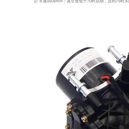
② 车速≥60km/h：真空度低于70时启动，达到75时