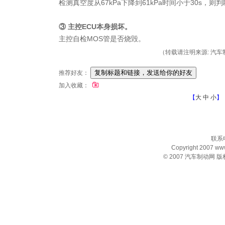
检测真空度从67kPa下降到61kPa时间小于30s，则
③ 主控ECU本身损坏。
主控自检MOS管是否烧毁。
（转载请注明来源: 汽车制动
推荐好友：
加入收藏：
【
大
中
小
】
联系电
Copyright 2007 www.
© 2007
汽车制动网
版