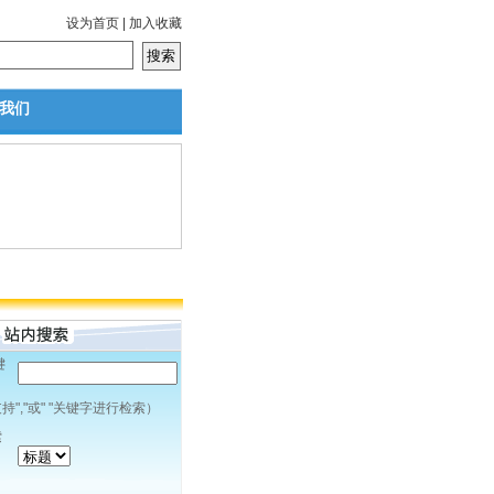
设为首页
|
加入收藏
我们
键
：
持","或" "关键字进行检索）
索
：