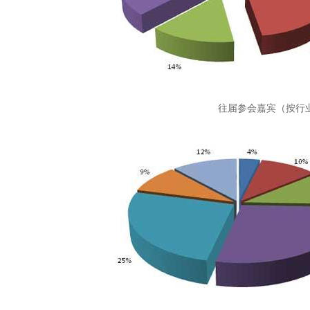
往届参会嘉宾（按行