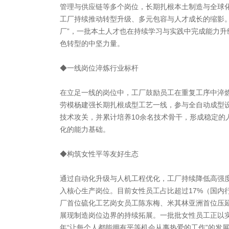
管理与供应链等多个岗位，长期扎根本土制造与全球
工厂持续推动转型升级、多元包容与人才成长的缩影。
厂”，一批本土人才也在持续学习与实践中完成能力升
色转型的中坚力量。
◆一线岗位淬炼行业标杆
在立足一线的岗位中，工厂鼓励员工在重复工序中淬
劳模杨建强长期扎根成型工艺一线，参与全自动成型
技术攻关，并累计培养10余名技术骨干，形成稳定的
化的能力基础。
◆构筑女性平等友好生态
通过自动化升级与人机工程优化，工厂持续降低高强
入核心生产岗位。目前女性员工占比超过17%（国内
厂首位硫化工艺岗女员工陈东梅、米其林亚洲首位压
展现制造岗位边界的持续拓展。一批批女性员工正以实
年“让每个人都能拥有平等机会从事热爱的工作”的发