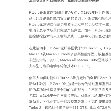
源自赛道的P Zero家族，赋能全场景驾控体验
P Zero轮胎素以“超高性能”著称，自1985年问世
品，始终是高性能与安全的代名词，不断突破创新以
P Zero家族源自倍耐力在赛车运动中的长期技术积
电动车及冬季场景的完整产品家族。如今，P Zero
虚拟模拟技术与人工智能系统，以数字化创新驱动性
在此活动中，P Zero轮胎将搭载于911 Turbo S、Cayenn
Macan 4及Macan Turbo等多款高性能车型，
车型的潜能。其中，Macan 4和Macan Turbo
力车型打造的电动车轮胎技术ELECT™。
倍耐力为保时捷911 Turbo S量身定制的全新P Ze
活动中驰骋。P Zero R轮胎是一款专为运动型车型
胎的多功能性得益于创新的胎面配方，在不同路面及
尤其注重湿地安全性与操控表现。优化的胎面花纹有
滚动阻力的优化有助于提高整车效率，为高性能车型带
Turbo S，该轮胎还将搭载于911 GTS、911 GT3