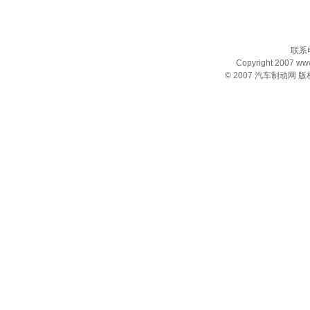
联系电
Copyright 2007 www.
© 2007
汽车制动网
版