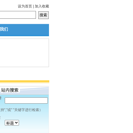
设为首页
|
加入收藏
我们
键
：
持","或" "关键字进行检索）
索
：