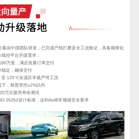
器方案由中国团队研发，已完成产线打磨及全工况验证，具备规模化
企线控平台升级需求：
80万套，满足批量订单交付
率稳定，确保交付
 至 125°C全温区车载严苛工况
下，精度管控±2%以内
20万次疲劳寿命测试
 26262设计标准，达到AsilB车规级安全要求