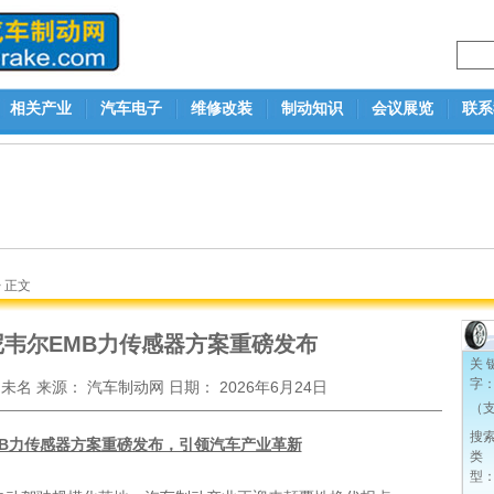
相关产业
汽车电子
维修改装
制动知识
会议展览
联系
> 正文
尼韦尔EMB力传感器方案重磅发布
关 
字
：
未名
来源：
汽车制动网
日期：
2026年6月24日
（支
搜
MB力传感器方案重磅发布，引领汽车产业革新
类
型