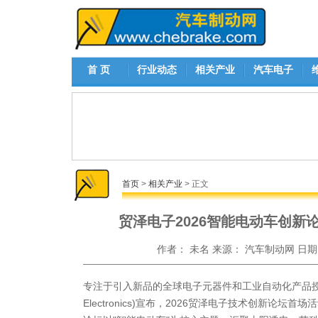
首 页
行业动态
相关产业
汽车电子
首页
>
相关产业
> 正文
贸泽电子2026智能电动车创新
作者：
未名
来源：
汽车制动网
日期
专注于引入新品的全球电子元器件和工业自动化产品授权代
Electronics)宣布，2026贸泽电子技术创新论坛首