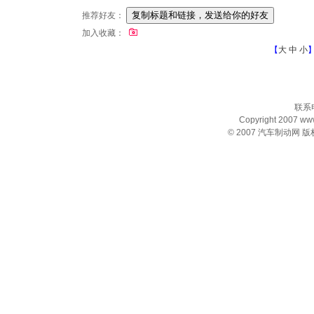
推荐好友：
加入收藏：
【
大
中
小
联系电
Copyright 2007 www.
© 2007
汽车制动网
版