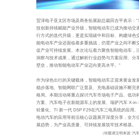
贸泽电子亚太区市场及商务拓展副总裁田吉平表示："
技创新持续赋能产业升级，智能电动车已成为推动交
行方式的迭代升级，更是实现碳中和目标、构建绿色
能电动车产业还面临着多重挑战，仍需产业之间不断
促产业可持续发展。本次论坛着力聚焦智能电动车，
洞察与技术成果，通过解析行业趋势与方案应用、分
壁垒，推动智能电动车产业迈向更高水平。"
作为绿色出行的关键载体，智能电动车正迎来黄金发
稳步落地、智能网联广泛普及、充电基础设施不断完
格局。本期活动将重点探讨汽车市场电子产品、低功
方案、汽车电子在新能源车上的发展、瑞萨汽车 X-in
轻量化、TI 新一代 DSP F29在汽车三电系统的应
电动汽车的应用等前沿核心议题展开深度分享，全方
展趋势，为产业高质量、可持续发展筑牢技术根基。
（转载请注明来源: 汽车制动