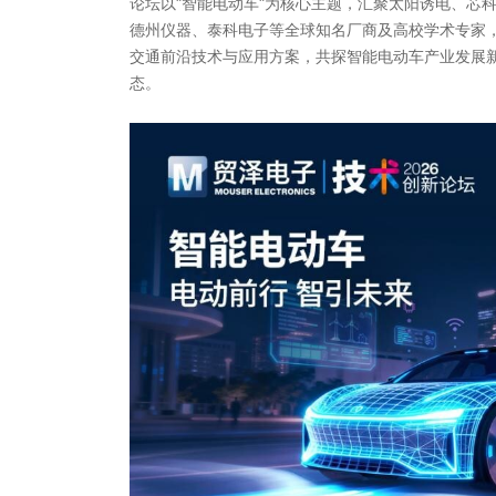
论坛以"智能电动车"为核心主题，汇聚太阳诱电、芯
德州仪器、泰科电子等全球知名厂商及高校学术专家，于每日
交通前沿技术与应用方案，共探智能电动车产业发展
态。