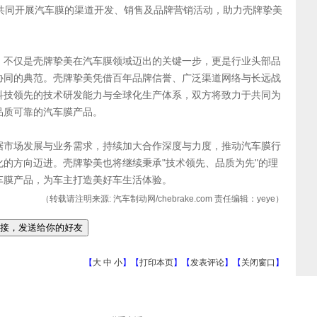
家共同开展汽车膜的渠道开发、销售及品牌营销活动，助力壳牌挚美
，不仅是壳牌挚美在汽车膜领域迈出的关键一步，更是行业头部品
协同的典范。壳牌挚美凭借百年品牌信誉、广泛渠道网络与长远战
科技领先的技术研发能力与全球化生产体系，双方将致力于共同为
品质可靠的汽车膜产品。
据市场发展与业务需求，持续加大合作深度与力度，推动汽车膜行
的方向迈进。壳牌挚美也将继续秉承"技术领先、品质为先"的理
车膜产品，为车主打造美好车生活体验。
（转载请注明来源: 汽车制动网/chebrake.com 责任编辑：yeye）
【
大
中
小
】【
打印本页
】【
发表评论
】【
关闭窗口
】