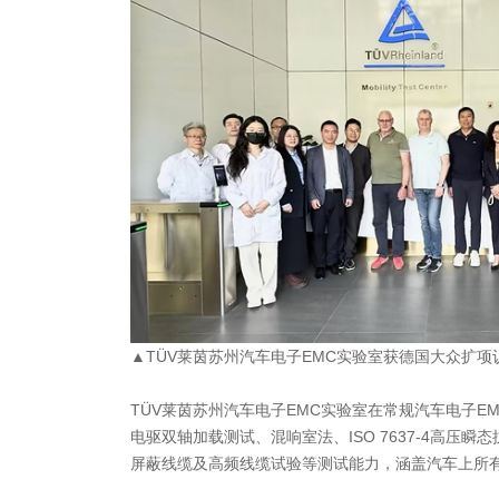
▲TÜV莱茵苏州汽车电子EMC实验室获德国大众扩项
TÜV莱茵苏州汽车电子EMC实验室在常规汽车电子EM
电驱双轴加载测试、混响室法、ISO 7637-4高压
屏蔽线缆及高频线缆试验等测试能力，涵盖汽车上所