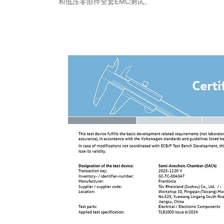
和低压零部件全套EMC测试。