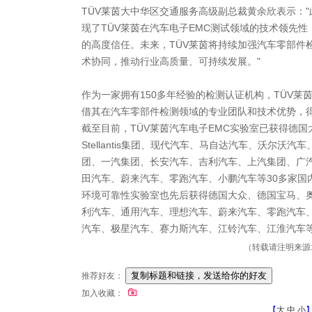
TÜV莱茵大中华区交通服务高级副总裁黄余欣表示：
现了TÜV莱茵在汽车电子EMC测试领域的技术领先
的高度信任。未来，TÜV莱茵将持续加强汽车零部件
术协同，推动行业高质量、可持续发展。"
作为一家拥有150多年经验的检测认证机构，TÜV莱
借其在汽车零部件检测领域的专业团队和技术优势，
截至目前，TÜV莱茵汽车电子EMC实验室已获得德
Stellantis集团、现代汽车、马自达汽车、沃尔沃
团、一汽集团、长安汽车、吉利汽车、上汽集团、广
田汽车、蔚来汽车、零跑汽车、小鹏汽车等30多家国
环境可靠性实验室也先后获得德国大众、德国宝马、
利汽车、通用汽车、理想汽车、蔚来汽车、零跑汽车、奇瑞汽
汽车、极星汽车、赛力斯汽车、江铃汽车、江淮汽车
（转载请注明来源: 
推荐好友：
加入收藏：
【
大
中
小