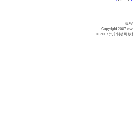
联系电
Copyright 2007 www.
© 2007
汽车制动网
版