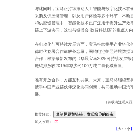
与此同时，宝马正持续推动人工智能与数字化技术在
采购及供应链管理，以及用户体验等多个环节，不断
和供应链管理中，智能化技术已广泛用于提升生产效
链上下游协同，这也与链博会“数智科技链”的重点方
在电动化与可持续发展方面，宝马持续携手产业链伙
德时代签署合作谅解备忘录，围绕电池护照跨境数据
合作；根据最新发布的《华晨宝马2025可持续发展报
链碳排放较2019年减少约100万吨二氧化碳当量。
唯有开放合作，方能互利共赢。未来，宝马将继续坚持
携手中国产业链伙伴深化协同创新，共同推动中国汽
展。
（转载请注明来源: 
推荐好友：
加入收藏：
【
大
中
小