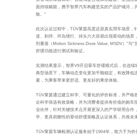
面持续赋能，携手智界汽车构建坚实的产品护城河，
验。"
此次认证过程中，TÜV莱茵高度还原真实用车场景，
道、刹停、环岛绕行、掉头六大容易出现晕动的场景，
剂量值（Motion Sickness Dose Value, MSD
舒缓功能进行测试和验证。
实测结果显示，智界V9开启晕车舒缓模式后，在连续
典型场景下，车辆动态变化更加平顺稳定，有效降低
素，为乘客带来更舒适、更友好的乘坐体验。
TÜV莱茵通过建立科学、可量化的评价标准，并严格
企科学筛选有效策略，并为消费者提供有价值的购车指
业伙伴，针对关键技术点开展更深入的产学研用合作
学、更具前瞻性的晕动舒缓策略及认证体系，共推未
TÜV莱茵车辆检测认证服务始于1904年，致力于为