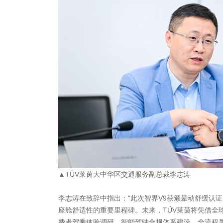
▲TÜV莱茵大中华区交通服务副总裁李志涛
李志涛在致辞中指出："此次智界V9获颁晕动舒缓认
座舱舒适性的重要里程碑。未来，TÜV莱茵将凭借全
费者驾乘体验调研、智能驾驶合规体系建设、全流程