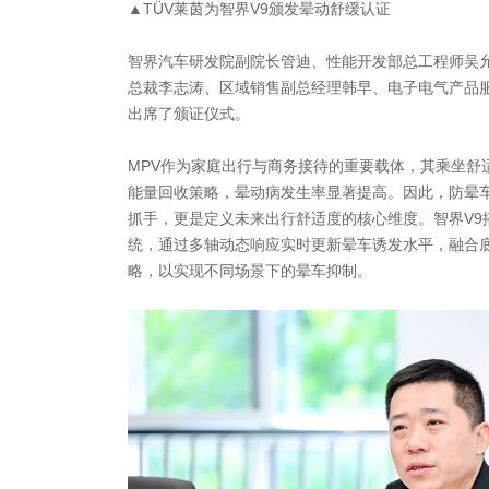
▲TÜV莱茵为智界V9颁发晕动舒缓认证
智界汽车研发院副院长管迪、性能开发部总工程师吴允
总裁李志涛、区域销售副总经理韩早、电子电气产品
出席了颁证仪式。
MPV作为家庭出行与商务接待的重要载体，其乘坐舒
能量回收策略，晕动病发生率显著提高。因此，防晕
抓手，更是定义未来出行舒适度的核心维度。智界V9
统，通过多轴动态响应实时更新晕车诱发水平，融合
略，以实现不同场景下的晕车抑制。