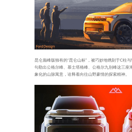
昆仑巅峰版独有的“昆仑山标”，被巧妙地镌刻于C柱
勾勒出公格尔峰、慕士塔格峰、公格尔九别峰这三座海拔
象化的山脉寓意，诠释着向往山野豪情的探索精神。