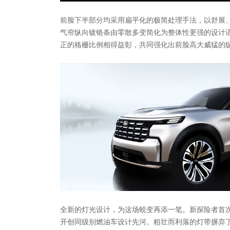
前脸下半部分均采用扁平化的极简处理手法，以舒展
气帘纵向镀铬条由零散多变简化为整体性更强的设计
正的格栅比例相得益彰，共同强化出前脸高大威猛的
全新的灯光设计，为这场蜕变再添一笔。新探险者首
开创同级别燃油车设计先河。粗壮而利落的灯带摒弃