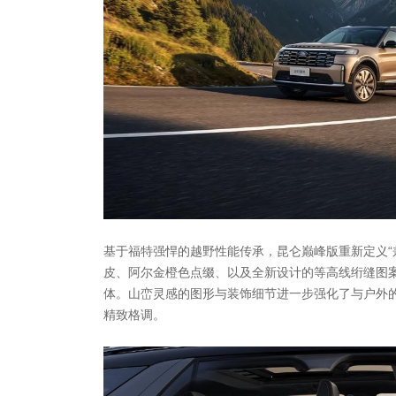
基于福特强悍的越野性能传承，昆仑巅峰版重新定义“
皮、阿尔金橙色点缀、以及全新设计的等高线绗缝图
体。山峦灵感的图形与装饰细节进一步强化了与户外的
精致格调。