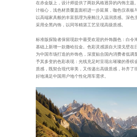
在赤金版上，设计师提供了两款风格迥异的内饰主题
计核心，浅色材质覆盖面积进一步延展，咖色仪表板
以高端家具般的丰富肌理为座舱注入温润质感。深色
采用全黑内饰，以同等精湛工艺呈现高级质感。
标准版探险者保留现款中最受欢迎的外饰颜色：白令
基础上新增一款撒哈拉金。色彩灵感源自大漠戈壁在
为中国市场打造的外饰色，深度贴合国内消费者低调
予其多变的色彩表现：光线充足时呈现出璀璨的香槟
质感，既契合现代审美，又传递出高级质感，补齐了
好地满足中国用户地个性化用车需求。