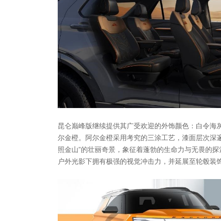
昆仑巅峰版继续提供其广受欢迎的外饰颜色：白令海
尔金橙。阿尔金橙采用考究的三涂工艺，漆面层次深邃
照金山”的壮丽奇景，象征着蓬勃的生命力与无畏的探
户外光影下拥有极强的视觉冲击力，并延展至轮毂装