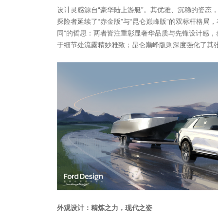
设计灵感源自“豪华陆上游艇”。其优雅、沉稳的姿态
探险者延续了“赤金版”与“昆仑巅峰版”的双标杆格局
同”的哲思：两者皆注重彰显奢华品质与先锋设计感，
于细节处流露精妙雅致；昆仑巅峰版则深度强化了其
外观设计：精炼之力，现代之姿