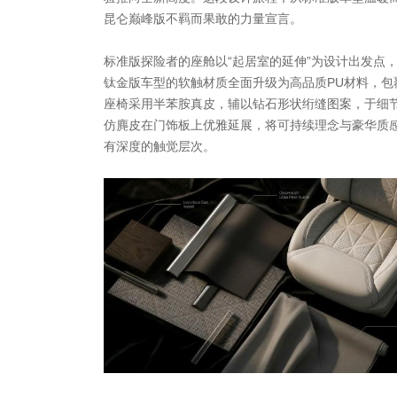
昆仑巅峰版不羁而果敢的力量宣言。
标准版探险者的座舱以“起居室的延伸”为设计出发点
钛金版车型的软触材质全面升级为高品质PU材料，包
座椅采用半苯胺真皮，辅以钻石形状绗缝图案，于细
仿麂皮在门饰板上优雅延展，将可持续理念与豪华质
有深度的触觉层次。