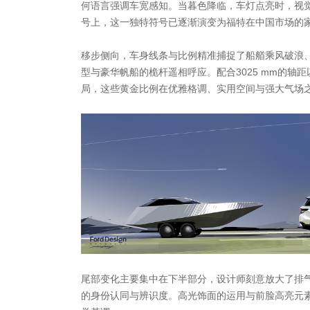
何语言强调车宽感知。当暮色降临，车灯点亮时，视
号上，这一独特符号已逐渐演变为福特在中国市场的
移步侧向，车身线条与比例精准捕捉了船艏乘风破浪
型与豪华帆船的桅杆遥相呼应。配合3025 mm的轴
局，这些黄金比例在优雅格调、实用空间与强大气场
尾部变化主要集中在下半部分，设计师刻意放大了排
的身份认同与辨识度。高光饰面的运用与前脸高亮元