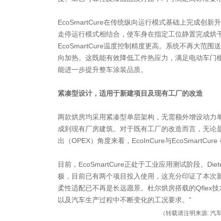
EcoSmartCure在传统纵向运行模式基础上完成
走停运行模式相结合，使车身在指定工位静置完成烘
EcoSmartCure温度控制精度更高。系统不再大
向加热。这既能有效降低工件热应力，满足电动车门
能进一步提升整车涂装品质。
紧凑型设计，适用于新建项目及现有工厂的改造
两款烘房均采用紧凑型单层架构，无需额外增设动力
成到现有厂房建筑。对于既有工厂的改造而言，无论是
出（OPEX）角度来看，EcoInCure与EcoSmartC
目前，EcoSmartCure正处于工业应用测试阶段。Di
极，目前已有两个项目投入使用，这充分印证了本次
柔性适配已不再是长远愿景。杜尔烘房搭载的Qflex
以及汽车生产过程中不断变化的工况要求。”
（转载请注明来源: 汽车制动