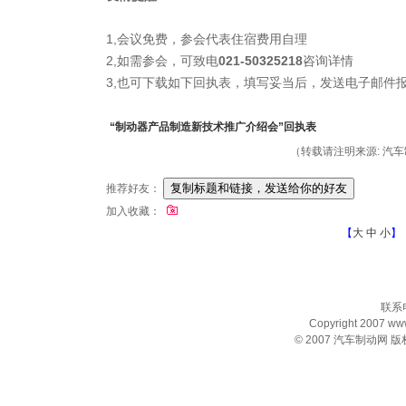
1,会议免费，参会代表住宿费用自理
2,如需参会，可致电
021-50325218
咨询详情
3,也可下载如下回执表，填写妥当后，发送电子邮件
“制动器产品制造新技术推广介绍会”
回执表
（转载请注明来源: 汽车制动
推荐好友：
加入收藏：
【
大
中
小
】
联系电
Copyright 2007 www.
© 2007
汽车制动网
版